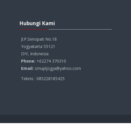
Abaikan
Hubungi
Hubungi Kami
Kami
Jl.P.Senopati No.18
Yogyakarta 55121
DIY, Indonesia
Phone:
+62274 370310
Email:
smupljogja@yahoo.com
Teknis : 085228185425