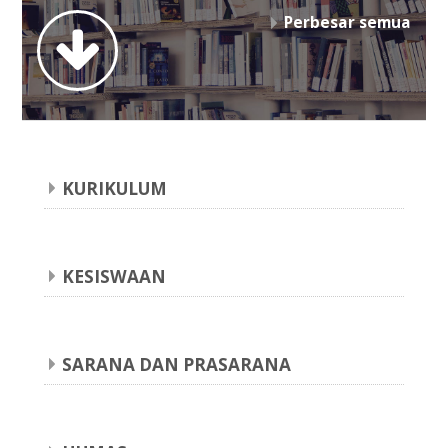
Perbesar semua
SERBA-SERBI
PEMBELAJARAN
KEGIATAN & P5
KURIKULUM
Bahasa Indonesia ‎(id)‎
Pencarian
Sampa
KESISWAAN
SARANA DAN PRASARANA