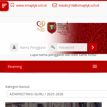
Loncat
www.smaplyk.sch.id
kidulloji18@smaplyk.sch.id
ke
konten
utama
Nama
Pengguna
Masuk
Password
Lupa nama pengguna dan kata sandi Anda?
Elearning
Link terkait
Kategori kursus:
PPDB
PENGUMUMAN