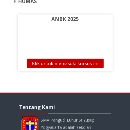
HUMAS
ANBK 2025
Klik untuk memasuki kursus ini
Abaikan
Tentang
Tentang Kami
Kami
SMA Pangudi Luhur St.Yusup
Yogyakarta adalah sekolah