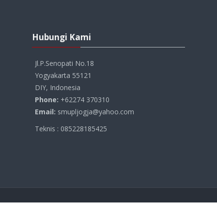
Abaikan
Hubungi
Hubungi Kami
Kami
Jl.P.Senopati No.18
Yogyakarta 55121
DIY, Indonesia
Phone:
+62274 370310
Email:
smupljogja@yahoo.com
Teknis : 085228185425