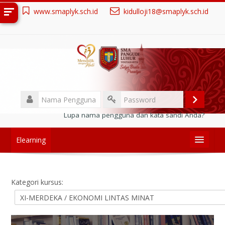
Loncat
www.smaplyk.sch.id
kidulloji18@smaplyk.sch.id
ke
konten
utama
Nama
Pengguna
Masuk
Password
Lupa nama pengguna dan kata sandi Anda?
Elearning
Link terkait
Kategori kursus:
PPDB
PENGUMUMAN