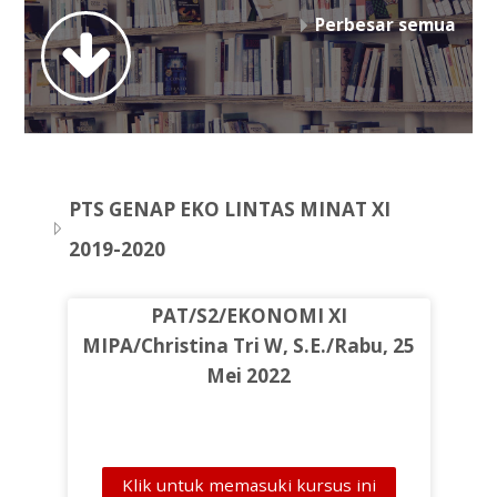
Perbesar semua
SERBA-SERBI
PEMBELAJARAN
KEGIATAN & P5
PTS GENAP EKO LINTAS MINAT XI
Bahasa Indonesia ‎(id)‎
2019-2020
Pencarian
Sampa
PAT/S2/EKONOMI XI
MIPA/Christina Tri W, S.E./Rabu, 25
Mei 2022
Klik untuk memasuki kursus ini