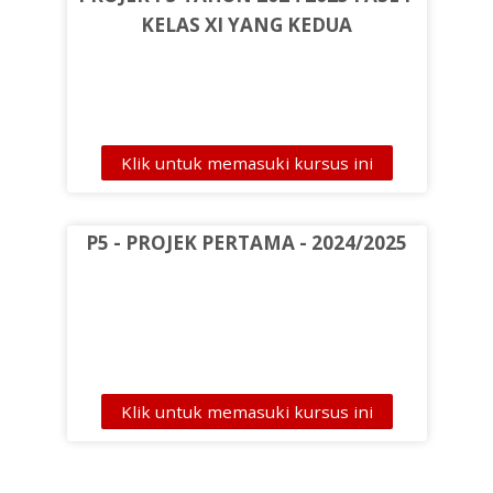
KELAS XI YANG KEDUA
SERBA-SERBI
PEMBELAJARAN
KEGIATAN & P5
Klik untuk memasuki kursus ini
Bahasa Indonesia ‎(id)‎
P5 - PROJEK PERTAMA - 2024/2025
Pencarian
Sampa
Klik untuk memasuki kursus ini